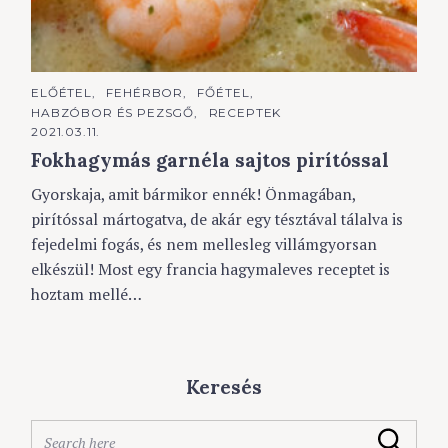
C
ELŐÉTEL
FEHÉRBOR
FŐÉTEL
A
HABZÓBOR ÉS PEZSGŐ
RECEPTEK
T
E
2021.03.11.
G
Fokhagymás garnéla sajtos pirítóssal
O
R
I
Gyorskaja, amit bármikor ennék! Önmagában,
E
S
pirítóssal mártogatva, de akár egy tésztával tálalva is
fejedelmi fogás, és nem mellesleg villámgyorsan
elkészül! Most egy francia hagymaleves receptet is
hoztam mellé…
Keresés
S
Search