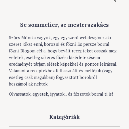
e
a
r
c
Se sommelier, se mesterszakács
h
f
o
Szűcs Mónika vagyok, egy egyszerű webdesigner aki
r
szeret jókat enni, borozni és főzni. És persze borral
:
főzni. Blogom célja, hogy bevált recepteket osszak meg
veletek, esetleg sikeres főzési kísérletezéseim
eredményét tárjam elétek képekkel és pontos leírással.
Valamint a receptekhez felhasznált és melléjük (vagy
esetleg csak magukban) fogyasztott borokról
beszámoljak nektek.
Olvassatok, egyetek, igyatok... és főzzetek borral ti is!
Kategóriák
K