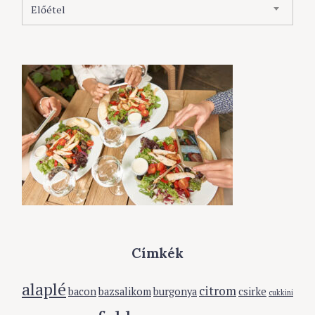
Előétel
a
t
e
g
ó
r
i
á
k
Címkék
alaplé
citrom
bacon
bazsalikom
burgonya
csirke
cukkini