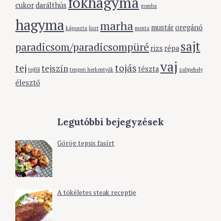
fokhagyma
cukor
darálthús
gomba
hagyma
marha
mustár
oregánó
káposzta
liszt
menta
sajt
paradicsom/paradicsompüré
rizs
répa
vaj
tej
tojás
tejszín
tészta
tejföl
tengeri herkentyűk
zabpehely
élesztő
Legutóbbi bejegyzések
Görög tepsis fasírt
A tökéletes steak receptje