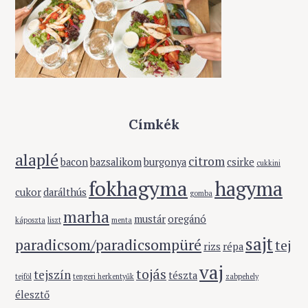
k
Címkék
alaplé
citrom
bacon
bazsalikom
burgonya
csirke
cukkini
fokhagyma
hagyma
cukor
darálthús
gomba
marha
mustár
oregánó
káposzta
liszt
menta
sajt
paradicsom/paradicsompüré
tej
rizs
répa
vaj
tojás
tejszín
tészta
tejföl
tengeri herkentyűk
zabpehely
élesztő