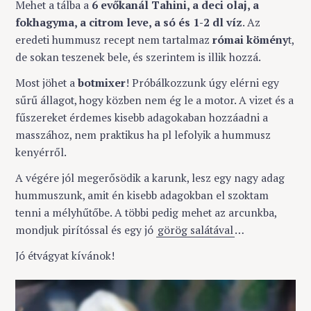
Mehet a tálba a
6 evőkanál Tahini, a deci olaj, a
fokhagyma, a citrom leve, a só és 1-2 dl víz
. Az
eredeti hummusz recept nem tartalmaz
római kömény
t,
de sokan teszenek bele, és szerintem is illik hozzá.
Most jöhet a
botmixer
! Próbálkozzunk úgy elérni egy
sűrű állagot, hogy közben nem ég le a motor. A vizet és a
fűszereket érdemes kisebb adagokaban hozzáadni a
masszához, nem praktikus ha pl lefolyik a hummusz
kenyérről.
A végére jól megerősödik a karunk, lesz egy nagy adag
hummuszunk, amit én kisebb adagokban el szoktam
tenni a mélyhűtőbe. A többi pedig mehet az arcunkba,
mondjuk pirítóssal és egy jó
görög salátával
…
Jó étvágyat kívánok!