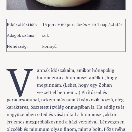
Elkészítési idő:
15 perc + 60 perc főzés + kb 1 nap áztatás
Adagok száma:
sok
Nehézség:
könnyű
V
annak időszakaim, amikor hónapokig
tudom enni a hummuszt anélkül, hogy
megunnám. (Lehet, hogy egy Zohan
veszett el bennem…) Pirítóssal és
paradicsommal, nekem más nem kívánkozik hozzá, elég
karakteres, összetett ízvilág önmagában is. Ha eddig te is
nagyüzemben etted és vásároltad a hummuszt, akkor
érdemes megpróbálkoznod a házi verzióval. Lényegesen
olcsóbb és minimum olyan finom, mint a bolti. Főzz néha