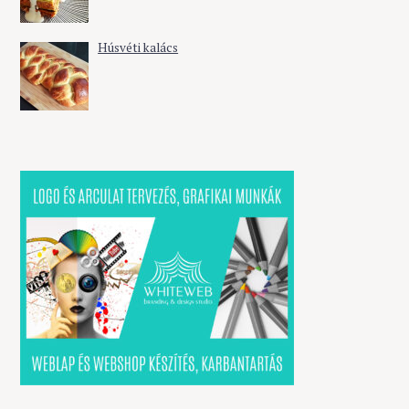
Húsvéti kalács