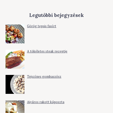
Legutóbbi bejegyzések
Görög tepsis fasírt
A tökéletes steak receptje
Tejszínes gombaszósz
Ajváros rakott káposzta