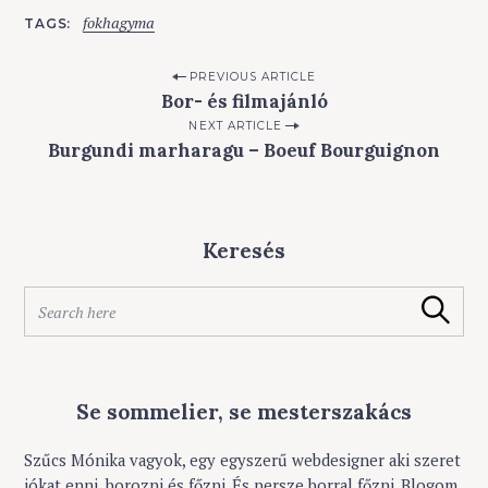
fokhagyma
TAGS
P
PREVIOUS ARTICLE
Bor- és filmajánló
o
NEXT ARTICLE
s
Burgundi marharagu – Boeuf Bourguignon
t
n
a
Keresés
v
i
S
Search
e
g
a
a
r
c
t
Se sommelier, se mesterszakács
h
i
f
o
o
Szűcs Mónika vagyok, egy egyszerű webdesigner aki szeret
r
jókat enni, borozni és főzni. És persze borral főzni. Blogom