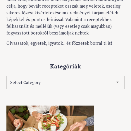
n
:
célja, hogy bevált recepteket osszak meg veletek, esetleg
sikeres főzési kísérletezéseim eredményét tárjam elétek
képekkel és pontos leírással. Valamint a receptekhez
felhasznált és melléjük (vagy esetleg csak magukban)
fogyasztott borokról beszámoljak nektek.
Olvassatok, egyetek, igyatok... és főzzetek borral ti is!
Kategóriák
K
Select Category
a
t
e
g
ó
r
i
á