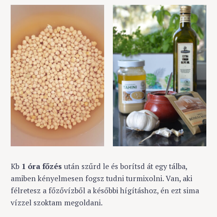
Kb
1 óra főzés
után szűrd le és borítsd át egy tálba,
amiben kényelmesen fogsz tudni turmixolni. Van, aki
félretesz a főzővízből a későbbi hígításhoz, én ezt sima
vízzel szoktam megoldani.