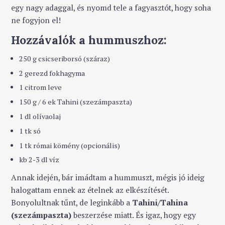
egy nagy adaggal, és nyomd tele a fagyasztót, hogy soha
ne fogyjon el!
Hozzávalók a hummuszhoz:
250 g csicseriborsó (száraz)
2 gerezd fokhagyma
1 citrom leve
150 g / 6 ek Tahini (szezámpaszta)
1 dl olívaolaj
1 tk só
1 tk római kömény (opcionális)
kb 2-3 dl víz
Annak idején, bár imádtam a hummuszt, mégis jó ideig
halogattam ennek az ételnek az elkészítését.
Bonyolultnak tűnt, de leginkább a
Tahini/Tahina
(szezámpaszta)
beszerzése miatt. És igaz, hogy egy