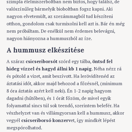
szimpla élelmiszerboltban nem biztos, hogy találsz, de
valószínűleg bármelyik bioboltban fogsz kapni. Aki
nagyon elvetemült, az szezámmagból tud készíteni
otthon, gondolom csak turmixolni kell azt is. Bár én még
nem próbáltam. De enélkül nem érdemes belevágni,
nagyon hiányozna a hummuszból az íze.
A hummusz elkészítése
A száraz
csicseriborsót
szórd egy tálba,
öntsd fel
hideg vízzel és hagyd állni kb 1 napig
. Néha nézz rá
és pótold a vizet, amit beszívott. Ha lerövidítenéd az
áztatási időt, akkor majd behozod a főzésnél, (minimum
8 óra áztatás azért kell neki). Én 1-2 napig hagyom
dagadni (hűtőben), és 1 órát főzöm, de mivel egyik
folyamattal sincs túl sok teendő, szerintem belefér. Ha
vészhelyzet van és villámgyorsan kell a hummusz, akkor
vegyél
csicseriborsó konzerv
et, így mindkét lépést
megspórolhatod.